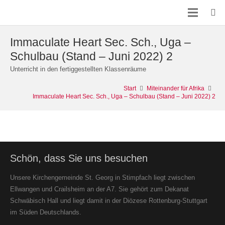
Immaculate Heart Sec. Sch., Uga –
Schulbau (Stand – Juni 2022) 2
Unterricht in den fertiggestellten Klassenräume
Start
Miteinander für Afrika
Immaculate Heart Sec. Sch., Uga – Schulbau (Stand – Juni 2022) 2
Schön, dass Sie uns besuchen
Unsere Kirchengemeinde St. Georg in Stimpfach liegt zwischen
Ellwangen und Crailsheim an der A7. Sie gehört zum Dekanat
Schwäbisch Hall und liegt damit in der Diözese Rottenburg-Stuttgart
im Süden Deutschlands.