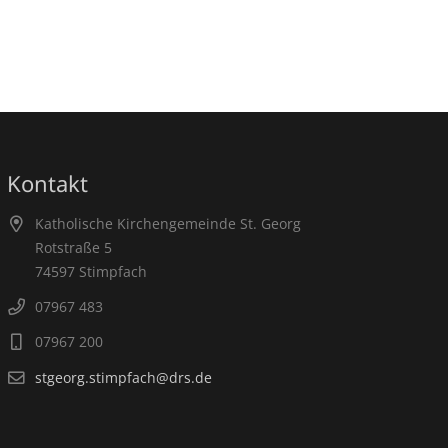
Kontakt
Katholische Kirchengemeinde St. Georg
Rotstraße 5
74597 Stimpfach
07967 483
07967 200
stgeorg.stimpfach@drs.de