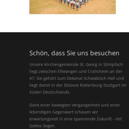
Schön, dass Sie uns besuchen
Unsere Kirchengemeinde St. Georg in Stimpfach
liegt zwischen Ellwangen und Crailsheim an der
A7. Sie gehört zum Dekanat Schwäbisch Hall und
liegt damit in der Diözese Rottenburg-Stuttgart im
Süden Deutschlands.
Dank einer bewegten Vergangenheit und einer
lebendigen Gegenwart schauen wir
erwartungsvoll in eine spannende Zukunft - mit
Gottes Segen.