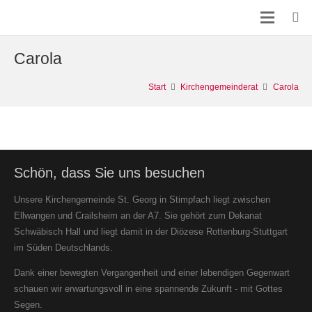
Carola
Start
Kirchengemeinderat
Carola
Schön, dass Sie uns besuchen
Unsere Kirchengemeinde St. Georg in Stimpfach liegt zwischen
Ellwangen und Crailsheim an der A7. Sie gehört zum Dekanat
Schwäbisch Hall und liegt damit in der Diözese Rottenburg-Stuttgart
im Süden Deutschlands.
Dank einer bewegten Vergangenheit und einer lebendigen Gegenwart
schauen wir erwartungsvoll in eine spannende Zukunft - mit Gottes
Segen.