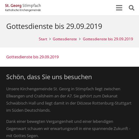
Gottesdienste bis 29.09.2019
Start
Gottesdienste
Gottesdienste bis 29.09.2019
Gottesdienste bis 29.09.2019
Schön, dass Sie uns besuchen
Unsere Kirchengemeinde St. Georg in Stimpfach liegt zwischen
Ellwangen und Crailsheim an der A7. Sie gehört zum Dekanat
Schwäbisch Hall und liegt damit in der Diözese Rottenburg-Stuttgart
im Süden Deutschlands.
Dank einer bewegten Vergangenheit und einer lebendigen
Gegenwart schauen wir erwartungsvoll in eine spannende Zukunft -
mit Gottes Segen.