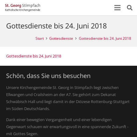
Gottesdienste bis 24. Juni 2018
Start
Gottesdienste
Gottesdienste bis 24. Juni 2018
Gottesdienste bis 24. Juni 2018
Schön, dass Sie uns besuchen
Unsere Kirchengemeinde St. Georg in Stimpfach liegt zwischen
Ellwangen und Crailsheim an der A7. Sie gehört zum Dekanat
Schwäbisch Hall und liegt damit in der Diözese Rottenburg-Stuttgart
im Süden Deutschlands.
Dank einer bewegten Vergangenheit und einer lebendigen
Gegenwart schauen wir erwartungsvoll in eine spannende Zukunft -
mit Gottes Segen.