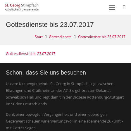
Gottesdienste bis 23.07.2017
Start
Gottesdienste
Gottesdienste bis 23.07.2017
Gottesdienste bis 23.07.2017
Schön, dass Sie uns besuchen
Unsere Kirchengemeinde St. Georg in Stimpfach liegt zwischen
Ellwangen und Crailsheim an der A7. Sie gehört zum Dekanat
Schwäbisch Hall und liegt damit in der Diözese Rottenburg-Stuttgart
im Süden Deutschlands.
Dank einer bewegten Vergangenheit und einer lebendigen
Gegenwart schauen wir erwartungsvoll in eine spannende Zukunft -
mit Gottes Segen.