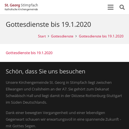
Gottesdienste bis 19.1.2020
Start
Gottesdienste
Gottesdienste bis 19.1.2020
Gottesdienste bis 19.1.2020
Schön, dass Sie uns besuchen
Unsere Kirchengemeinde St. Georg in Stimpfach liegt zwischen
Ellwangen und Crailsheim an der A7. Sie gehört zum Dekanat
Schwäbisch Hall und liegt damit in der Diözese Rottenburg-Stuttgart
im Süden Deutschlands.
Dank einer bewegten Vergangenheit und einer lebendigen
Gegenwart schauen wir erwartungsvoll in eine spannende Zukunft -
mit Gottes Segen.