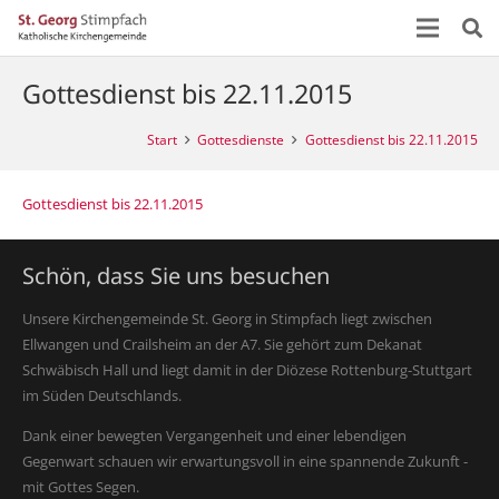
Gottesdienst bis 22.11.2015
Start
Gottesdienste
Gottesdienst bis 22.11.2015
Gottesdienst bis 22.11.2015
Schön, dass Sie uns besuchen
Unsere Kirchengemeinde St. Georg in Stimpfach liegt zwischen
Ellwangen und Crailsheim an der A7. Sie gehört zum Dekanat
Schwäbisch Hall und liegt damit in der Diözese Rottenburg-Stuttgart
im Süden Deutschlands.
Dank einer bewegten Vergangenheit und einer lebendigen
Gegenwart schauen wir erwartungsvoll in eine spannende Zukunft -
mit Gottes Segen.