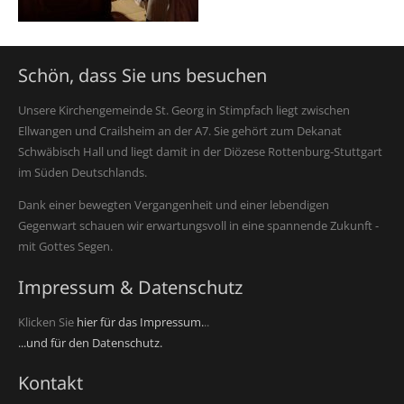
Schön, dass Sie uns besuchen
Unsere Kirchengemeinde St. Georg in Stimpfach liegt zwischen
Ellwangen und Crailsheim an der A7. Sie gehört zum Dekanat
Schwäbisch Hall und liegt damit in der Diözese Rottenburg-Stuttgart
im Süden Deutschlands.
Dank einer bewegten Vergangenheit und einer lebendigen
Gegenwart schauen wir erwartungsvoll in eine spannende Zukunft -
mit Gottes Segen.
Impressum & Datenschutz
Klicken Sie
hier für das Impressum.
..
...und für den Datenschutz.
Kontakt