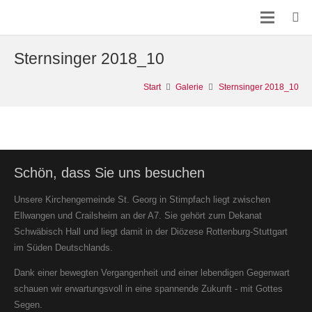
Sternsinger 2018_10
Start
Galerie
Sternsinger 2018_10
Schön, dass Sie uns besuchen
Unsere Kirchengemeinde St. Georg in Stimpfach liegt zwischen
Ellwangen und Crailsheim an der A7. Sie gehört zum Dekanat
Schwäbisch Hall und liegt damit in der Diözese Rottenburg-Stuttgart
im Süden Deutschlands.
Dank einer bewegten Vergangenheit und einer lebendigen Gegenwart
schauen wir erwartungsvoll in eine spannende Zukunft - mit Gottes
Segen.