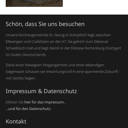
Schön, dass Sie uns besuchen
Unsere Kirchengemeinde St. Georg in Stimpfach liegt zwischen
Ellwangen und Crailsheim an der A7. Sie gehört zum Dekanat
Schwäbisch Hall und liegt damit in der Diözese Rottenburg-Stuttgart
im Süden Deutschlands.
Dank einer bewegten Vergangenheit und einer lebendigen
Gegenwart schauen wir erwartungsvoll in eine spannende Zukunft -
mit Gottes Segen.
Impressum & Datenschutz
Klicken Sie
hier für das Impressum.
..
...und für den Datenschutz.
Kontakt