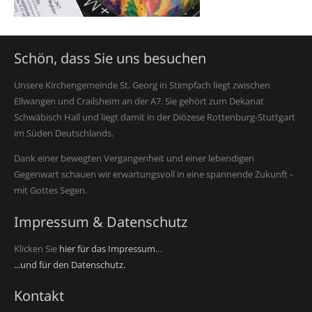
Schön, dass Sie uns besuchen
Unsere Kirchengemeinde St. Georg in Stimpfach liegt zwischen
Ellwangen und Crailsheim an der A7. Sie gehört zum Dekanat
Schwäbisch Hall und liegt damit in der Diözese Rottenburg-Stuttgart
im Süden Deutschlands.
Dank einer bewegten Vergangenheit und einer lebendigen
Gegenwart schauen wir erwartungsvoll in eine spannende Zukunft -
mit Gottes Segen.
Impressum & Datenschutz
Klicken Sie
hier für das Impressum.
..
...und für den Datenschutz.
Kontakt