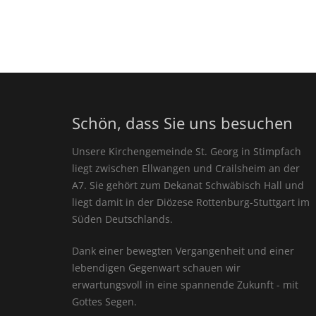
Schön, dass Sie uns besuchen
Unsere Kirchengemeinde St. Georg in Stimpfach
liegt zwischen Ellwangen und Crailsheim an der
A7. Sie gehört zum Dekanat Schwäbisch Hall und
liegt damit in der Diözese Rottenburg-Stuttgart im
Süden Deutschlands.
Dank einer bewegten Vergangenheit und einer
lebendigen Gegenwart schauen wir
erwartungsvoll in eine spannende Zukunft - mit
Gottes Segen.