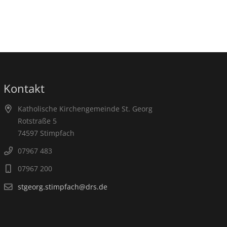
Kontakt
Katholische Kirchengemeinde St. Georg
Rotstraße 5
74597 Stimpfach
07967 483
07967 200
stgeorg.stimpfach@drs.de