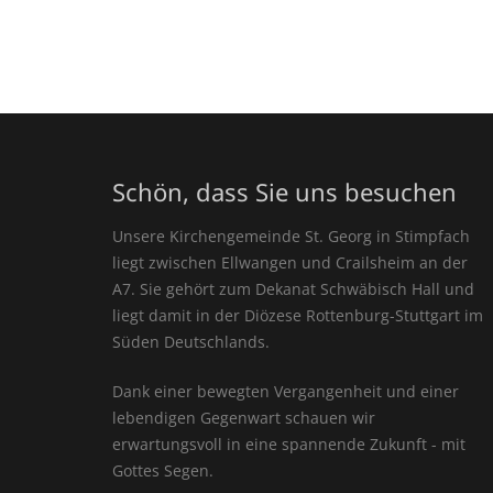
Schön, dass Sie uns besuchen
Unsere Kirchengemeinde St. Georg in Stimpfach
liegt zwischen Ellwangen und Crailsheim an der
A7. Sie gehört zum Dekanat Schwäbisch Hall und
liegt damit in der Diözese Rottenburg-Stuttgart im
Süden Deutschlands.
Dank einer bewegten Vergangenheit und einer
lebendigen Gegenwart schauen wir
erwartungsvoll in eine spannende Zukunft - mit
Gottes Segen.