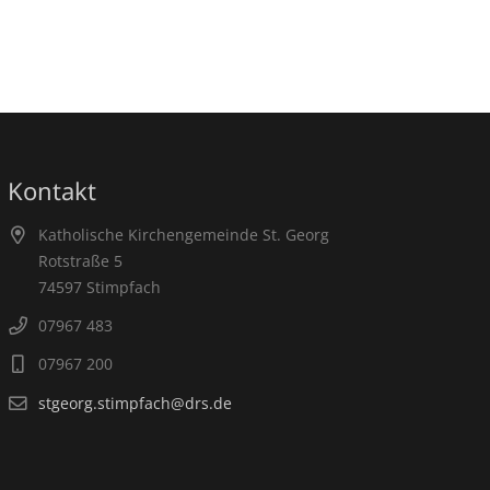
Kontakt
Katholische Kirchengemeinde St. Georg
Rotstraße 5
74597 Stimpfach
07967 483
07967 200
stgeorg.stimpfach@drs.de