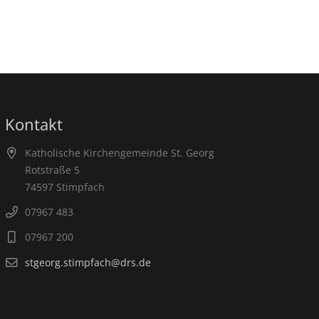
Kontakt
Katholische Kirchengemeinde St. Georg
Rotstraße 5
74597 Stimpfach
07967 483
07967 200
stgeorg.stimpfach@drs.de