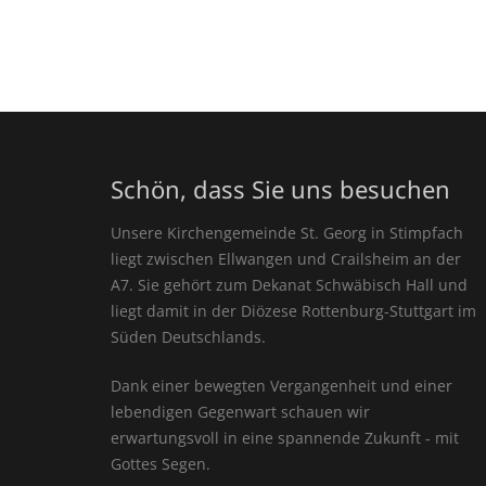
Schön, dass Sie uns besuchen
Unsere Kirchengemeinde St. Georg in Stimpfach
liegt zwischen Ellwangen und Crailsheim an der
A7. Sie gehört zum Dekanat Schwäbisch Hall und
liegt damit in der Diözese Rottenburg-Stuttgart im
Süden Deutschlands.
Dank einer bewegten Vergangenheit und einer
lebendigen Gegenwart schauen wir
erwartungsvoll in eine spannende Zukunft - mit
Gottes Segen.