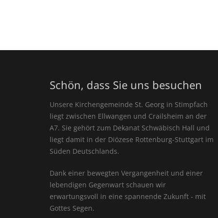
Schön, dass Sie uns besuchen
Unsere Kirchengemeinde St. Georg in Stimpfach
liegt zwischen Ellwangen und Crailsheim an der
A7. Sie gehört zum Dekanat Schwäbisch Hall und
liegt damit in der Diözese Rottenburg-Stuttgart im
Süden Deutschlands.
Dank einer bewegten Vergangenheit und einer
lebendigen Gegenwart schauen wir
erwartungsvoll in eine spannende Zukunft - mit
Gottes Segen.