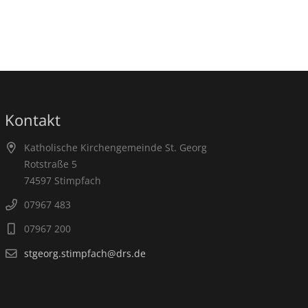
Kontakt
Katholische Kirchengemeinde St. Georg
Rotstraße 5
74597 Stimpfach
07967 483
07967 200
stgeorg.stimpfach@drs.de