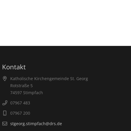
Kontakt
Katholische Kirchengemeinde St. Georg
Rotstraße 5
74597 Stimpfach
07967 483
07967 200
stgeorg.stimpfach@drs.de