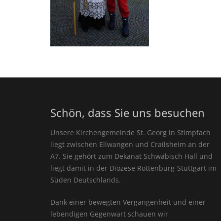
Schön, dass Sie uns besuchen
Unsere Kirchengemeinde St. Georg in Stimpfach
liegt zwischen Ellwangen und Crailsheim an der
A7. Sie gehört zum Dekanat Schwäbisch Hall und
liegt damit in der Diözese Rottenburg-Stuttgart im
Süden Deutschlands.
Dank einer bewegten Vergangenheit und einer
lebendigen Gegenwart schauen wir