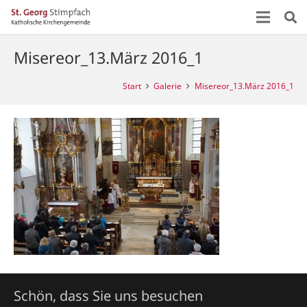
Misereor_13.März 2016_1
Start
Galerie
Misereor_13.März 2016_1
Schön, dass Sie uns besuchen