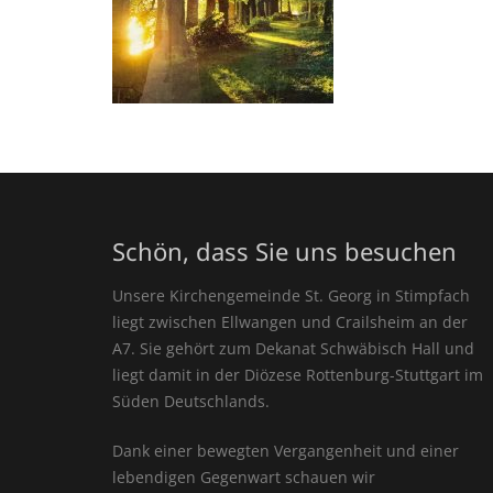
Schön, dass Sie uns besuchen
Unsere Kirchengemeinde St. Georg in Stimpfach
liegt zwischen Ellwangen und Crailsheim an der
A7. Sie gehört zum Dekanat Schwäbisch Hall und
liegt damit in der Diözese Rottenburg-Stuttgart im
Süden Deutschlands.
Dank einer bewegten Vergangenheit und einer
lebendigen Gegenwart schauen wir