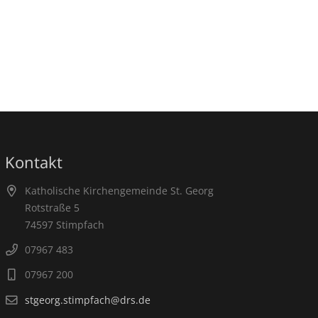
Kontakt
Katholische Kirchengemeinde St. Georg
Rotstraße 5
74597 Stimpfach
07967 483
07967 200
stgeorg.stimpfach@drs.de