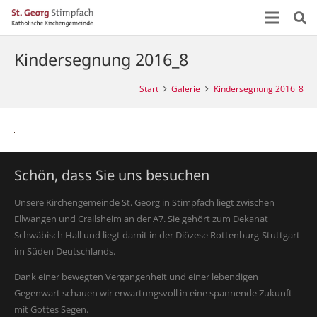
Kindersegnung 2016_8
Start
Galerie
Kindersegnung 2016_8
Schön, dass Sie uns besuchen
Unsere Kirchengemeinde St. Georg in Stimpfach liegt zwischen
Ellwangen und Crailsheim an der A7. Sie gehört zum Dekanat
Schwäbisch Hall und liegt damit in der Diözese Rottenburg-Stuttgart
im Süden Deutschlands.
Dank einer bewegten Vergangenheit und einer lebendigen
Gegenwart schauen wir erwartungsvoll in eine spannende Zukunft -
mit Gottes Segen.