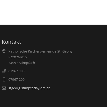
Kontakt
Katholische Kirchengemeinde St. Georg
Rotstraße 5
74597 Stimpfach
07967 483
07967 200
stgeorg.stimpfach@drs.de