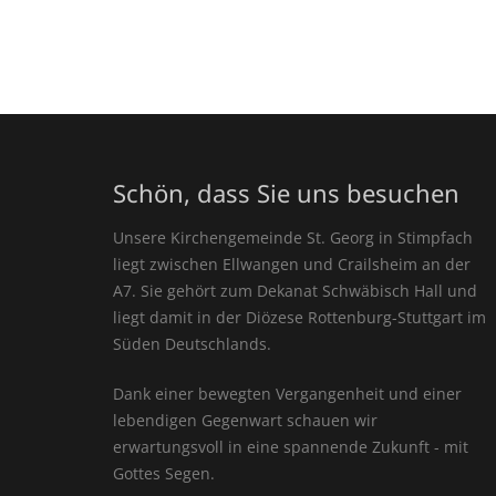
Schön, dass Sie uns besuchen
Unsere Kirchengemeinde St. Georg in Stimpfach
liegt zwischen Ellwangen und Crailsheim an der
A7. Sie gehört zum Dekanat Schwäbisch Hall und
liegt damit in der Diözese Rottenburg-Stuttgart im
Süden Deutschlands.
Dank einer bewegten Vergangenheit und einer
lebendigen Gegenwart schauen wir
erwartungsvoll in eine spannende Zukunft - mit
Gottes Segen.