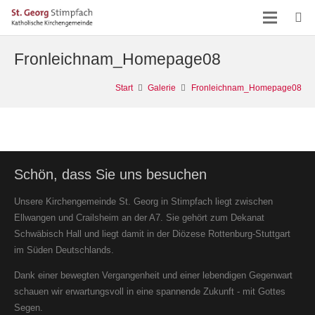
Fronleichnam_Homepage08
Start
Galerie
Fronleichnam_Homepage08
Schön, dass Sie uns besuchen
Unsere Kirchengemeinde St. Georg in Stimpfach liegt zwischen
Ellwangen und Crailsheim an der A7. Sie gehört zum Dekanat
Schwäbisch Hall und liegt damit in der Diözese Rottenburg-Stuttgart
im Süden Deutschlands.
Dank einer bewegten Vergangenheit und einer lebendigen Gegenwart
schauen wir erwartungsvoll in eine spannende Zukunft - mit Gottes
Segen.