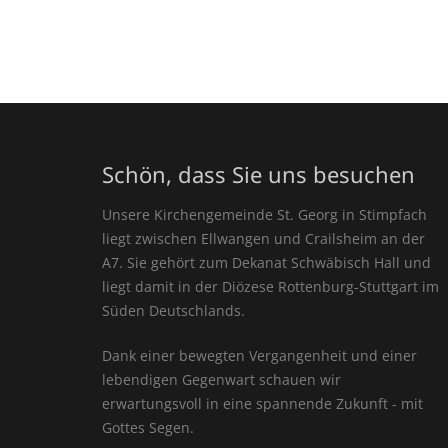
Schön, dass Sie uns besuchen
Unsere Kirchengemeinde St. Georg in Stimpfach
liegt zwischen Ellwangen und Crailsheim an der
A7. Sie gehört zum Dekanat Schwäbisch Hall und
liegt damit in der Diözese Rottenburg-Stuttgart im
Süden Deutschlands.
Dank einer bewegten Vergangenheit und einer
lebendigen Gegenwart schauen wir
erwartungsvoll in eine spannende Zukunft - mit
Gottes Segen.