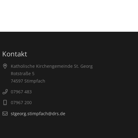
Kontakt
Katholische Kirchengemeinde St. Georg
Rotstraße 5
74597 Stimpfach
07967 483
07967 200
stgeorg.stimpfach@drs.de