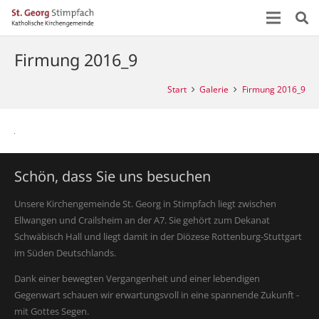
Firmung 2016_9
Start
Galerie
Firmung 2016_9
Schön, dass Sie uns besuchen
Unsere Kirchengemeinde St. Georg in Stimpfach liegt zwischen
Ellwangen und Crailsheim an der A7. Sie gehört zum Dekanat
Schwäbisch Hall und liegt damit in der Diözese Rottenburg-Stuttgart
im Süden Deutschlands.
Dank einer bewegten Vergangenheit und einer lebendigen
Gegenwart schauen wir erwartungsvoll in eine spannende Zukunft -
mit Gottes Segen.