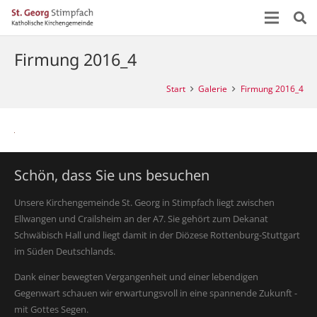
Firmung 2016_4
Start
Galerie
Firmung 2016_4
Schön, dass Sie uns besuchen
Unsere Kirchengemeinde St. Georg in Stimpfach liegt zwischen
Ellwangen und Crailsheim an der A7. Sie gehört zum Dekanat
Schwäbisch Hall und liegt damit in der Diözese Rottenburg-Stuttgart
im Süden Deutschlands.
Dank einer bewegten Vergangenheit und einer lebendigen
Gegenwart schauen wir erwartungsvoll in eine spannende Zukunft -
mit Gottes Segen.