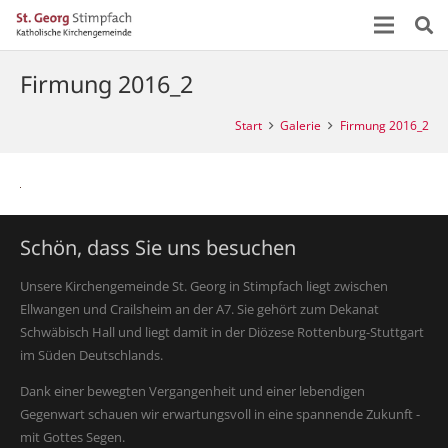
Firmung 2016_2
Start
Galerie
Firmung 2016_2
Schön, dass Sie uns besuchen
Unsere Kirchengemeinde St. Georg in Stimpfach liegt zwischen
Ellwangen und Crailsheim an der A7. Sie gehört zum Dekanat
Schwäbisch Hall und liegt damit in der Diözese Rottenburg-Stuttgart
im Süden Deutschlands.
Dank einer bewegten Vergangenheit und einer lebendigen
Gegenwart schauen wir erwartungsvoll in eine spannende Zukunft -
mit Gottes Segen.