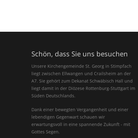
Schön, dass Sie uns besuchen
Unsere Kirchengemeinde St. Georg in Stimpfach
liegt zwischen Ellwangen und Crailsheim an der
A7. Sie gehört zum Dekanat Schwäbisch Hall und
liegt damit in der Diözese Rottenburg-Stuttgart im
Süden Deutschlands.
Dank einer bewegten Vergangenheit und einer
lebendigen Gegenwart schauen wir
erwartungsvoll in eine spannende Zukunft - mit
Gottes Segen.