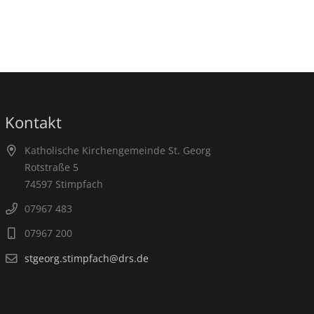
Kontakt
Katholische Kirchengemeinde St. Georg
Rotstraße 5
74597 Stimpfach
07967 483
07967 200
stgeorg.stimpfach@drs.de