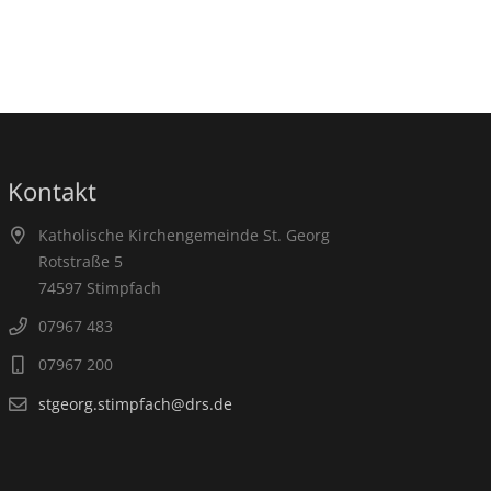
Kontakt
Katholische Kirchengemeinde St. Georg
Rotstraße 5
74597 Stimpfach
07967 483
07967 200
stgeorg.stimpfach@drs.de