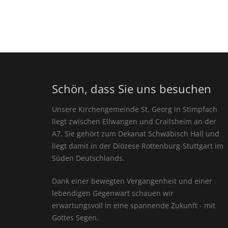
Schön, dass Sie uns besuchen
Unsere Kirchengemeinde St. Georg in Stimpfach
liegt zwischen Ellwangen und Crailsheim an der
A7. Sie gehört zum Dekanat Schwäbisch Hall und
liegt damit in der Diözese Rottenburg-Stuttgart im
Süden Deutschlands.
Dank einer bewegten Vergangenheit und einer
lebendigen Gegenwart schauen wir
erwartungsvoll in eine spannende Zukunft - mit
Gottes Segen.