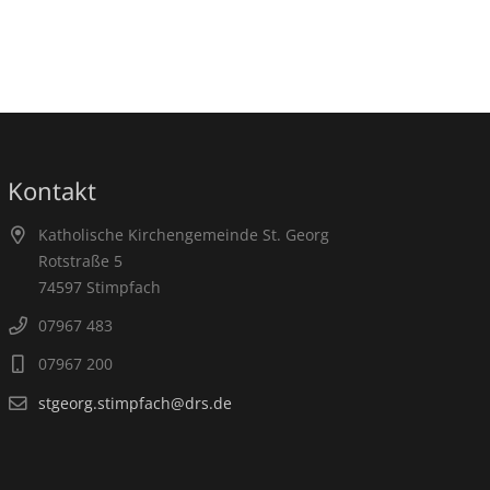
Kontakt
Katholische Kirchengemeinde St. Georg
Rotstraße 5
74597 Stimpfach
07967 483
07967 200
stgeorg.stimpfach@drs.de