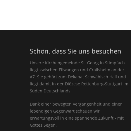
Schön, dass Sie uns besuchen
Unsere Kirchengemeinde St. Georg in Stimpfach
liegt zwischen Ellwangen und Crailsheim an der
A7. Sie gehört zum Dekanat Schwäbisch Hall und
liegt damit in der Diözese Rottenburg-Stuttgart im
Süden Deutschlands.
Dank einer bewegten Vergangenheit und einer
lebendigen Gegenwart schauen wir
erwartungsvoll in eine spannende Zukunft - mit
Gottes Segen.