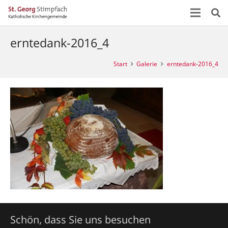
erntedank-2016_4
Start
Galerie
erntedank-2016_4
Schön, dass Sie uns besuchen