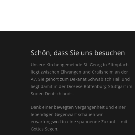
Schön, dass Sie uns besuchen
Unsere Kirchengemeinde St. Georg in Stimpfach
liegt zwischen Ellwangen und Crailsheim an der
A7. Sie gehört zum Dekanat Schwäbisch Hall und
liegt damit in der Diözese Rottenburg-Stuttgart im
Süden Deutschlands.
Dank einer bewegten Vergangenheit und einer
lebendigen Gegenwart schauen wir
erwartungsvoll in eine spannende Zukunft - mit
Gottes Segen.