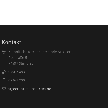
Kontakt
Katholische Kirchengemeinde St. Georg
Rotstraße 5
74597 Stimpfach
07967 483
07967 200
stgeorg.stimpfach@drs.de