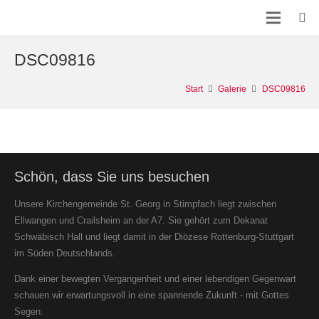
DSC09816
Start
Galerie
DSC09816
Schön, dass Sie uns besuchen
Unsere Kirchengemeinde St. Georg in Stimpfach liegt zwischen
Ellwangen und Crailsheim an der A7. Sie gehört zum Dekanat
Schwäbisch Hall und liegt damit in der Diözese Rottenburg-Stuttgart
im Süden Deutschlands.
Dank einer bewegten Vergangenheit und einer lebendigen Gegenwart
schauen wir erwartungsvoll in eine spannende Zukunft - mit Gottes
Segen.