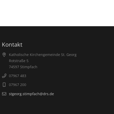
Kontakt
Katholische Kirchengemeinde St. Georg
Rotstraße 5
74597 Stimpfach
07967 483
07967 200
stgeorg.stimpfach@drs.de