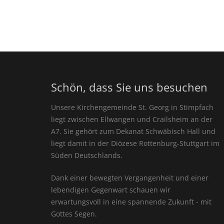
Schön, dass Sie uns besuchen
Unsere Kirchengemeinde St. Georg in Stimpfach
liegt zwischen Ellwangen und Crailsheim an der
A7. Sie gehört zum Dekanat Schwäbisch Hall und
liegt damit in der Diözese Rottenburg-Stuttgart im
Süden Deutschlands.
Dank einer bewegten Vergangenheit und einer
lebendigen Gegenwart schauen wir
erwartungsvoll in eine spannende Zukunft - mit
Gottes Segen.