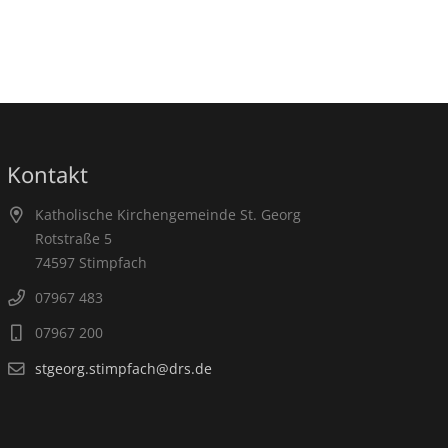
Kontakt
Katholische Kirchengemeinde St. Georg
Rotstraße 5
74597 Stimpfach
07967 483
07967 200
stgeorg.stimpfach@drs.de