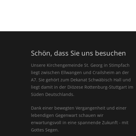
Schön, dass Sie uns besuchen
Unsere Kirchengemeinde St. Georg in Stimpfach
liegt zwischen Ellwangen und Crailsheim an der
A7. Sie gehört zum Dekanat Schwäbisch Hall und
liegt damit in der Diözese Rottenburg-Stuttgart im
Süden Deutschlands.
Dank einer bewegten Vergangenheit und einer
lebendigen Gegenwart schauen wir
erwartungsvoll in eine spannende Zukunft - mit
Gottes Segen.