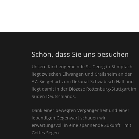
Schön, dass Sie uns besuchen
Unsere Kirchengemeinde St. Georg in Stimpfach
liegt zwischen Ellwangen und Crailsheim an der
A7. Sie gehört zum Dekanat Schwäbisch Hall und
liegt damit in der Diözese Rottenburg-Stuttgart im
Süden Deutschlands.
Dank einer bewegten Vergangenheit und einer
lebendigen Gegenwart schauen wir
erwartungsvoll in eine spannende Zukunft - mit
Gottes Segen.