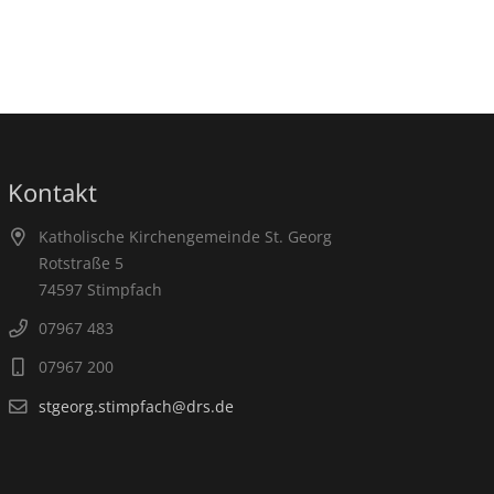
Kontakt
Katholische Kirchengemeinde St. Georg
Rotstraße 5
74597 Stimpfach
07967 483
07967 200
stgeorg.stimpfach@drs.de