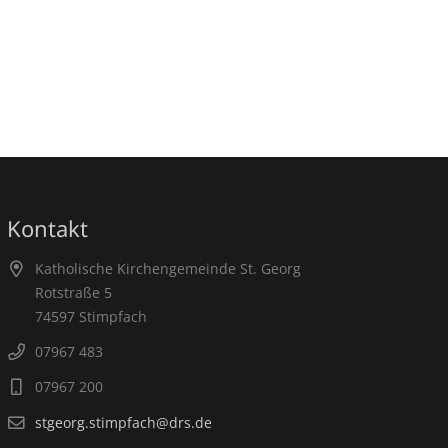
Kontakt
Katholische Kirchengemeinde St. Georg
Rotstraße 5
74597 Stimpfach
07967 483
07967 200
stgeorg.stimpfach@drs.de