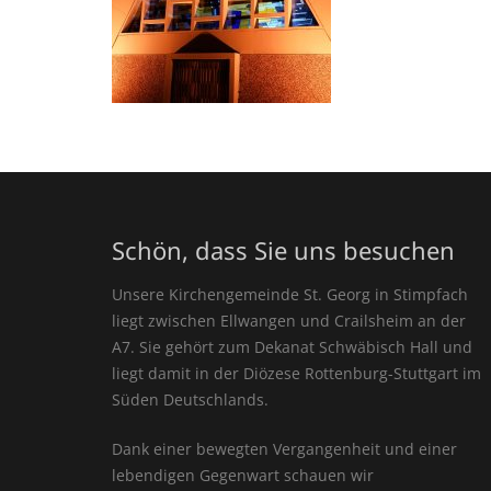
Schön, dass Sie uns besuchen
Unsere Kirchengemeinde St. Georg in Stimpfach
liegt zwischen Ellwangen und Crailsheim an der
A7. Sie gehört zum Dekanat Schwäbisch Hall und
liegt damit in der Diözese Rottenburg-Stuttgart im
Süden Deutschlands.
Dank einer bewegten Vergangenheit und einer
lebendigen Gegenwart schauen wir