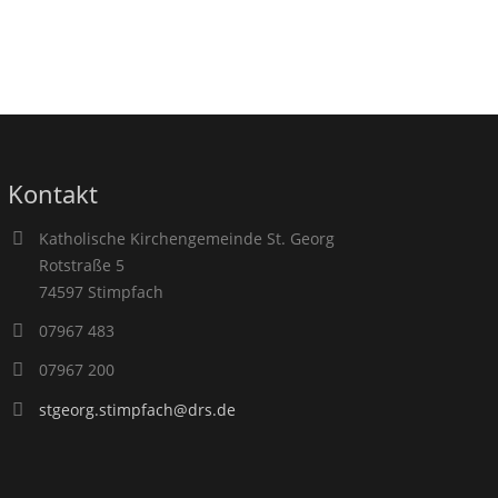
Kontakt
Katholische Kirchengemeinde St. Georg
Rotstraße 5
74597 Stimpfach
07967 483
07967 200
stgeorg.stimpfach@drs.de