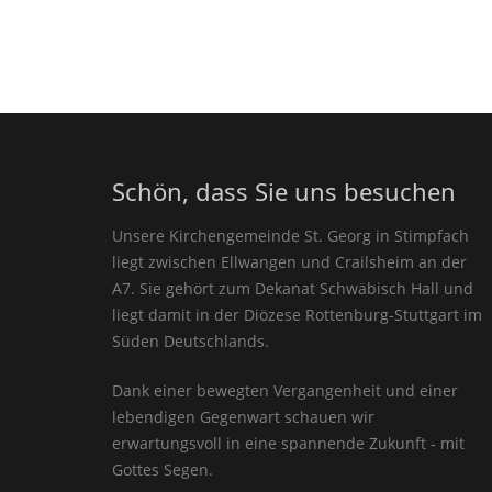
Schön, dass Sie uns besuchen
Unsere Kirchengemeinde St. Georg in Stimpfach
liegt zwischen Ellwangen und Crailsheim an der
A7. Sie gehört zum Dekanat Schwäbisch Hall und
liegt damit in der Diözese Rottenburg-Stuttgart im
Süden Deutschlands.
Dank einer bewegten Vergangenheit und einer
lebendigen Gegenwart schauen wir
erwartungsvoll in eine spannende Zukunft - mit
Gottes Segen.