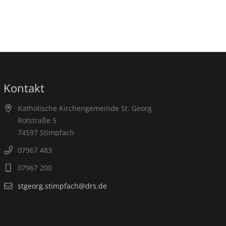
Kontakt
Katholische Kirchengemeinde St. Georg
Rotstraße 5
74597 Stimpfach
07967 483
07967 200
stgeorg.stimpfach@drs.de