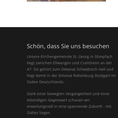
Schön, dass Sie uns besuchen
Unsere Kirchengemeinde St. Georg in Stimpfach
liegt zwischen Ellwangen und Crailsheim an der
A7. Sie gehört zum Dekanat Schwäbisch Hall und
liegt damit in der Diözese Rottenburg-Stuttgart im
Süden Deutschlands.
Dank einer bewegten Vergangenheit und einer
lebendigen Gegenwart schauen wir
erwartungsvoll in eine spannende Zukunft - mit
Gottes Segen.