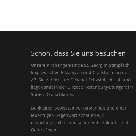
Schön, dass Sie uns besuchen
Unsere Kirchengemeinde St. Georg in Stimpfach
liegt zwischen Ellwangen und Crailsheim an der
A7. Sie gehört zum Dekanat Schwäbisch Hall und
liegt damit in der Diözese Rottenburg-Stuttgart im
Süden Deutschlands.
Dank einer bewegten Vergangenheit und einer
lebendigen Gegenwart schauen wir
erwartungsvoll in eine spannende Zukunft - mit
Gottes Segen.