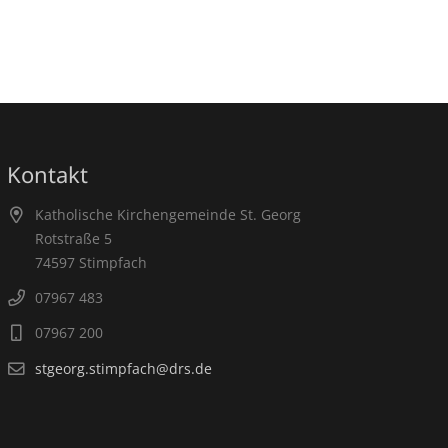
Kontakt
Katholische Kirchengemeinde St. Georg
Rotstraße 5
74597 Stimpfach
07967 483
07967 200
stgeorg.stimpfach@drs.de