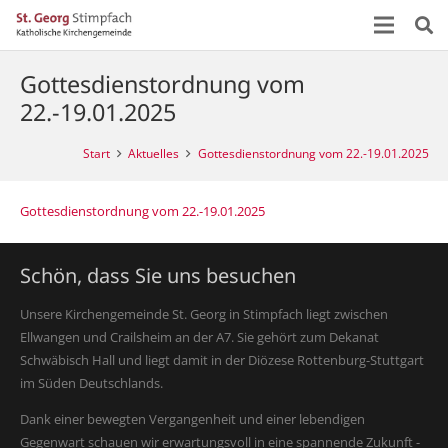
Gottesdienstordnung vom
22.-19.01.2025
Start
Aktuelles
Gottesdienstordnung vom 22.-19.01.2025
Gottesdienstordnung vom 22.-19.01.2025
Schön, dass Sie uns besuchen
Unsere Kirchengemeinde St. Georg in Stimpfach liegt zwischen
Ellwangen und Crailsheim an der A7. Sie gehört zum Dekanat
Schwäbisch Hall und liegt damit in der Diözese Rottenburg-Stuttgart
im Süden Deutschlands.
Dank einer bewegten Vergangenheit und einer lebendigen
Gegenwart schauen wir erwartungsvoll in eine spannende Zukunft -