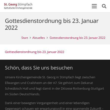
Gottesdienstordnung bis 23. Januar
2022
Start
Aktuelles
Gottesdienstordnung bis 23. Januar 2022
Gottesdienstordnung bis 23. Januar 2022
Schön, dass Sie uns besuchen
Unsere Kirchengemeinde St. Georg in Stimpfach liegt zwischen
Ellwangen und Crailsheim an der A7. Sie gehört zum Dekanat
Schwäbisch Hall und liegt damit in der Diözese Rottenburg-Stuttgart
im Süden Deutschlands.
Dank einer bewegten Vergangenheit und einer lebendigen
Gegenwart schauen wir erwartungsvoll in eine spannende Zukunft -