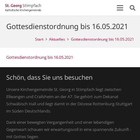
Gottesdienstordnung bis 16.05.2021
Start
Aktuelles
Gottesdienstordnung bis 16.05.2021
Gottesdienstordnung bis 16.05.2021
Schön, dass Sie uns besuchen
Unsere Kirchengemeinde St. Georg in Stimpfach liegt zwischen
Ellwangen und Crailsheim an der A7. Sie gehört zum Dekanat
Schwäbisch Hall und liegt damit in der Diözese Rottenburg-Stuttgart
im Süden Deutschlands.
Dank einer bewegten Vergangenheit und einer lebendigen
Gegenwart schauen wir erwartungsvoll in eine spannende Zukunft -
mit Gottes Segen.