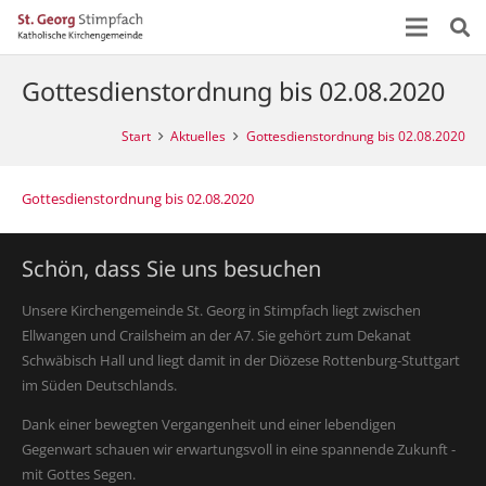
Gottesdienstordnung bis 02.08.2020
Start
Aktuelles
Gottesdienstordnung bis 02.08.2020
Gottesdienstordnung bis 02.08.2020
Schön, dass Sie uns besuchen
Unsere Kirchengemeinde St. Georg in Stimpfach liegt zwischen
Ellwangen und Crailsheim an der A7. Sie gehört zum Dekanat
Schwäbisch Hall und liegt damit in der Diözese Rottenburg-Stuttgart
im Süden Deutschlands.
Dank einer bewegten Vergangenheit und einer lebendigen
Gegenwart schauen wir erwartungsvoll in eine spannende Zukunft -
mit Gottes Segen.