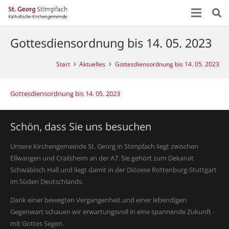
Gottesdiensordnung bis 14. 05. 2023
Start
Aktuelles
Gottesdiensordnung bis 14. 05. 2023
Gottesdiensordnung bis 14. 05. 2023
Schön, dass Sie uns besuchen
Unsere Kirchengemeinde St. Georg in Stimpfach liegt zwischen
Ellwangen und Crailsheim an der A7. Sie gehört zum Dekanat
Schwäbisch Hall und liegt damit in der Diözese Rottenburg-Stuttgart
im Süden Deutschlands.
Dank einer bewegten Vergangenheit und einer lebendigen
Gegenwart schauen wir erwartungsvoll in eine spannende Zukunft -
mit Gottes Segen.