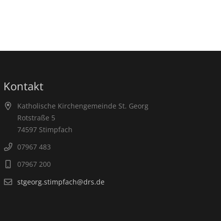
Kontakt
Katholische Kirchengemeinde St. Georg
Rotstraße 5
74597 Stimpfach
07967 483
07967 200
stgeorg.stimpfach@drs.de