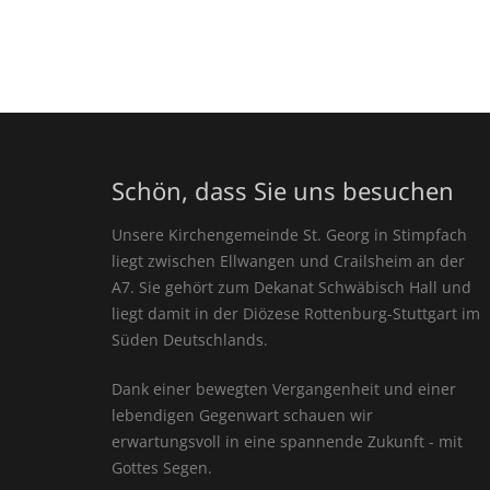
Schön, dass Sie uns besuchen
Unsere Kirchengemeinde St. Georg in Stimpfach
liegt zwischen Ellwangen und Crailsheim an der
A7. Sie gehört zum Dekanat Schwäbisch Hall und
liegt damit in der Diözese Rottenburg-Stuttgart im
Süden Deutschlands.
Dank einer bewegten Vergangenheit und einer
lebendigen Gegenwart schauen wir
erwartungsvoll in eine spannende Zukunft - mit
Gottes Segen.