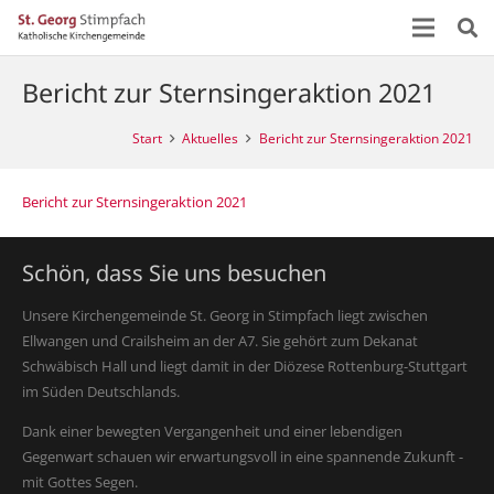
Bericht zur Sternsingeraktion 2021
Start
Aktuelles
Bericht zur Sternsingeraktion 2021
Bericht zur Sternsingeraktion 2021
Schön, dass Sie uns besuchen
Unsere Kirchengemeinde St. Georg in Stimpfach liegt zwischen
Ellwangen und Crailsheim an der A7. Sie gehört zum Dekanat
Schwäbisch Hall und liegt damit in der Diözese Rottenburg-Stuttgart
im Süden Deutschlands.
Dank einer bewegten Vergangenheit und einer lebendigen
Gegenwart schauen wir erwartungsvoll in eine spannende Zukunft -
mit Gottes Segen.