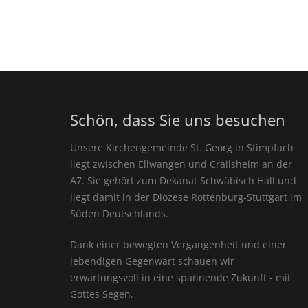
Schön, dass Sie uns besuchen
Unsere Kirchengemeinde St. Georg in Stimpfach
liegt zwischen Ellwangen und Crailsheim an der
A7. Sie gehört zum Dekanat Schwäbisch Hall und
liegt damit in der Diözese Rottenburg-Stuttgart im
Süden Deutschlands.
Dank einer bewegten Vergangenheit und einer
lebendigen Gegenwart schauen wir
erwartungsvoll in eine spannende Zukunft - mit
Gottes Segen.