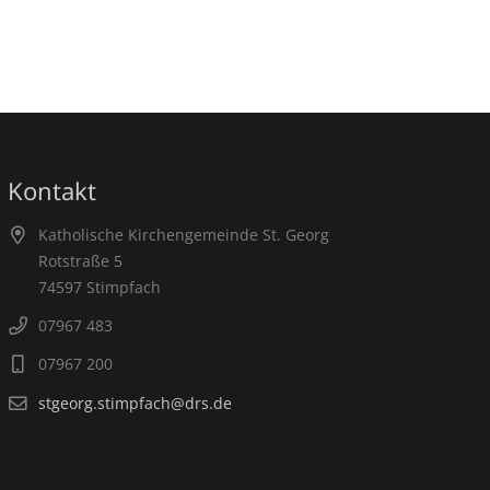
Kontakt
Katholische Kirchengemeinde St. Georg
Rotstraße 5
74597 Stimpfach
07967 483
07967 200
stgeorg.stimpfach@drs.de