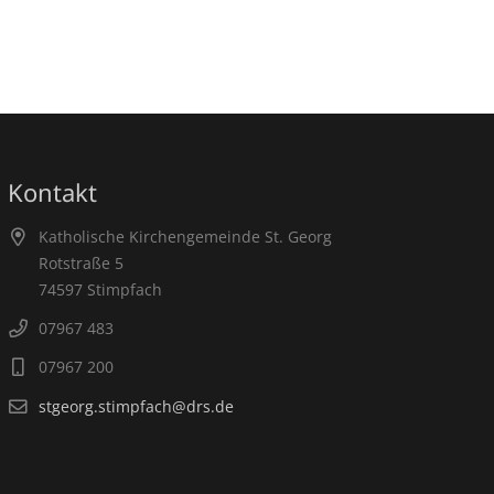
Kontakt
Katholische Kirchengemeinde St. Georg
Rotstraße 5
74597 Stimpfach
07967 483
07967 200
stgeorg.stimpfach@drs.de