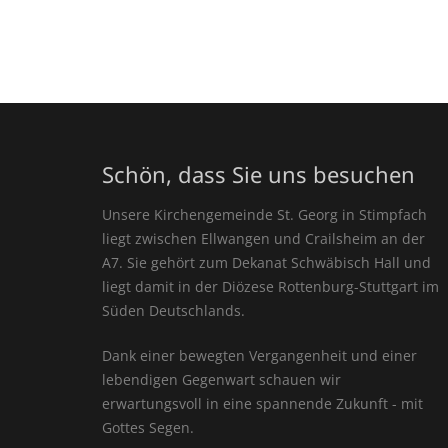
Schön, dass Sie uns besuchen
Unsere Kirchengemeinde St. Georg in Stimpfach
liegt zwischen Ellwangen und Crailsheim an der
A7. Sie gehört zum Dekanat Schwäbisch Hall und
liegt damit in der Diözese Rottenburg-Stuttgart im
Süden Deutschlands.
Dank einer bewegten Vergangenheit und einer
lebendigen Gegenwart schauen wir
erwartungsvoll in eine spannende Zukunft - mit
Gottes Segen.