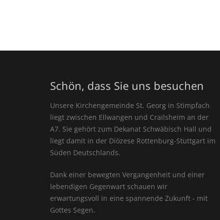
Schön, dass Sie uns besuchen
Unsere Kirchengemeinde St. Georg in Stimpfach
liegt zwischen Ellwangen und Crailsheim an der
A7. Sie gehört zum Dekanat Schwäbisch Hall und
liegt damit in der Diözese Rottenburg-Stuttgart im
Süden Deutschlands.
Dank einer bewegten Vergangenheit und einer
lebendigen Gegenwart schauen wir
erwartungsvoll in eine spannende Zukunft - mit
Gottes Segen.