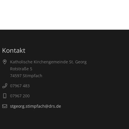
Kontakt
Katholische Kirchengemeinde St. Georg
Rotstraße 5
74597 Stimpfach
07967 483
07967 200
stgeorg.stimpfach@drs.de